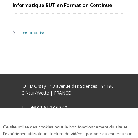
Informatique BUT en Formation Continue
Lire la suite
IUT D'Orsay - 13 avenue des Sciences - 91190
Gif-sur-Yvette | FRANCE
Tel : +33 1 69 33 60 00
mél : informations.iut-orsay@universite-paris-
Ce site utilise des cookies pour le bon fonctionnement du site et
saclay.fr
l’expérience utilisateur : lecture de vidéos, partage du contenu sur