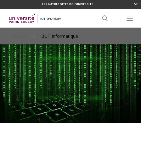
LES AUTRES SITES DE L'UNIVERSITE
ALLER
AU
Menu pr
CONTENU
Search
PRINCIPAL
Accueil
BUT Informatique