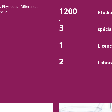
s Physiques- Différentes
1200
Étudi
nelle)
3
spécia
1
Licenc
2
Labor