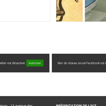
itter est désactivé.
Autoriser
Mur du réseau social Facebook est 
rsay - 13 avenue des
PRÉSENTATION DE L'IUT