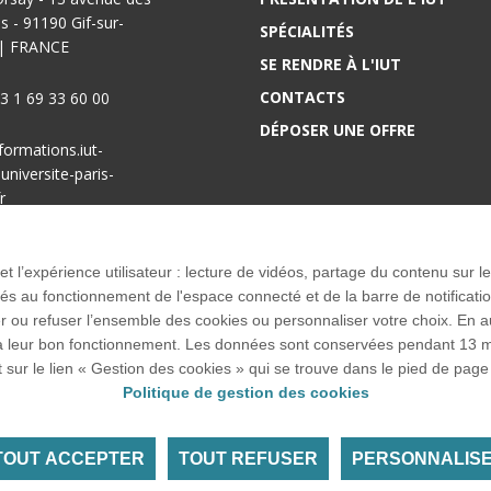
s - 91190 Gif-sur-
SPÉCIALITÉS
 | FRANCE
SE RENDRE À L'IUT
CONTACTS
33 1 69 33 60 00
DÉPOSER UNE OFFRE
nformations.iut-
niversite-paris-
r
 RER B Le Guichet
 et l’expérience utilisateur : lecture de vidéos, partage du contenu sur
 au fonctionnement de l'espace connecté et de la barre de notification q
u refuser l’ensemble des cookies ou personnaliser votre choix. En autor
res à leur bon fonctionnement. Les données sont conservées pendant 1
Accueil des publics int
Plan google maps
t sur le lien « Gestion des cookies » qui se trouve dans le pied de page 
Politique de gestion des cookies
TOUT ACCEPTER
TOUT REFUSER
PERSONNALIS