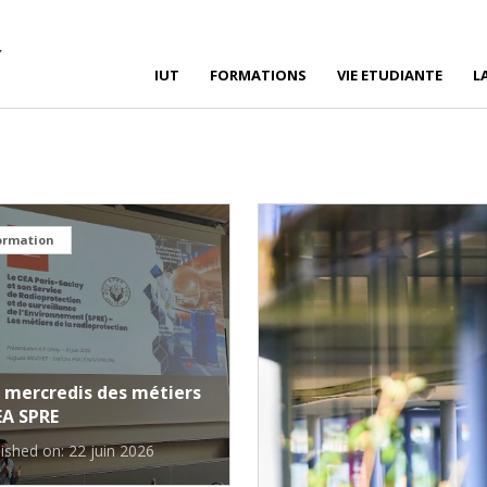
IUT
FORMATIONS
VIE ETUDIANTE
L
ormation
 mercredis des métiers
EA SPRE
ished on: 22 juin 2026