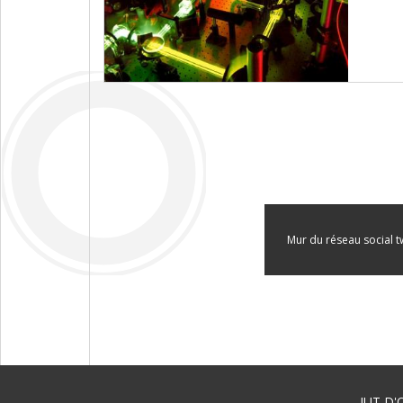
Mur du réseau social tw
IUT D'O