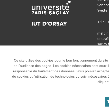
Science
Yvette
Tel : +
mél : i
orsay@u
saclay.f
Accès :
Ce site utilise des cookies pour le bon fonctionnement du site
de l’audience des pages. Les cookies nécessaires sont ceux liés
responsable du traitement des données. Vous pouvez accepter o
de cookies et l'utilisation de technologies de suivi nécessai
cliquan
Tous droits réservés Université Paris-Saclay
Accessibilité :
partiellement conforme