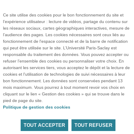
mél : informations.iut-orsay@universite-paris-
Ce site utilise des cookies pour le bon fonctionnement du site et
saclay.fr
l’expérience utilisateur : lecture de vidéos, partage du contenu sur
les réseaux sociaux, cartes géographiques interactives, mesure de
Accès : RER B Le Guichet
l’audience des pages. Les cookies nécessaires sont ceux liés au
fonctionnement de l'espace connecté et de la barre de notification
qui peut être utilisée sur le site. L’Université Paris-Saclay est
responsable du traitement des données. Vous pouvez accepter ou
refuser l’ensemble des cookies ou personnaliser votre choix. En
Plan google maps
autorisant les services tiers, vous acceptez le dépôt et la lecture de
cookies et l'utilisation de technologies de suivi nécessaires à leur
bon fonctionnement. Les données sont conservées pendant 13
Plan du site
mois maximum. Vous pourrez à tout moment revoir vos choix en
cliquant sur le lien « Gestion des cookies » qui se trouve dans le
pied de page du site.
Accueil des publics internationaux
Politique de gestion des cookies
TOUT ACCEPTER
TOUT REFUSER
Tous droits réservés Université Paris-Saclay