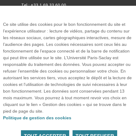
Tel : +33 1 69 33 60 00
mél : informations.iut-orsay@universite-paris-
Ce site utilise des cookies pour le bon fonctionnement du site et
saclay.fr
l’expérience utilisateur : lecture de vidéos, partage du contenu sur
les réseaux sociaux, cartes géographiques interactives, mesure de
Accès : RER B Le Guichet
l’audience des pages. Les cookies nécessaires sont ceux liés au
fonctionnement de l'espace connecté et de la barre de notification
qui peut être utilisée sur le site. L’Université Paris-Saclay est
responsable du traitement des données. Vous pouvez accepter ou
refuser l’ensemble des cookies ou personnaliser votre choix. En
Plan google maps
autorisant les services tiers, vous acceptez le dépôt et la lecture de
cookies et l'utilisation de technologies de suivi nécessaires à leur
bon fonctionnement. Les données sont conservées pendant 13
Plan du site
mois maximum. Vous pourrez à tout moment revoir vos choix en
cliquant sur le lien « Gestion des cookies » qui se trouve dans le
pied de page du site.
Accueil des publics internationaux
Politique de gestion des cookies