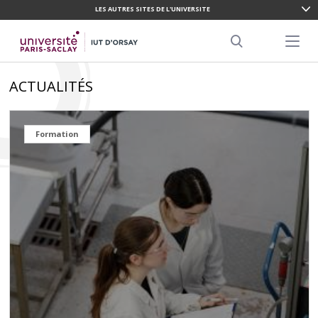
LES AUTRES SITES DE L'UNIVERSITE
ALLER
AU
Menu pr
CONTENU
Search
PRINCIPAL
ACTUALITÉS
Formation