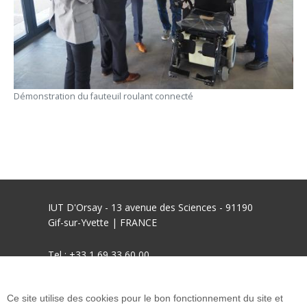
Démonstration du fauteuil roulant connecté
IUT D'Orsay - 13 avenue des Sciences - 91190
Gif-sur-Yvette | FRANCE
Tel : +33 1 69 33 60 00
mél : informations.iut-orsay@universite-paris-
Ce site utilise des cookies pour le bon fonctionnement du site et
saclay.fr