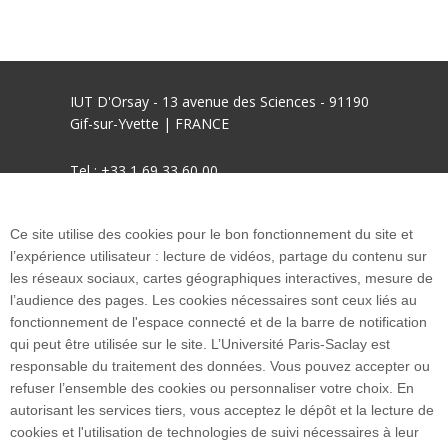
IUT D'Orsay - 13 avenue des Sciences - 91190
Gif-sur-Yvette | FRANCE
Tel : +33 1 69 33 60 00
mél : informations.iut-orsay@universite-paris-
Ce site utilise des cookies pour le bon fonctionnement du site et
saclay.fr
l’expérience utilisateur : lecture de vidéos, partage du contenu sur
les réseaux sociaux, cartes géographiques interactives, mesure de
Accès : RER B Le Guichet
l’audience des pages. Les cookies nécessaires sont ceux liés au
fonctionnement de l'espace connecté et de la barre de notification
qui peut être utilisée sur le site. L’Université Paris-Saclay est
responsable du traitement des données. Vous pouvez accepter ou
refuser l’ensemble des cookies ou personnaliser votre choix. En
Plan google maps
autorisant les services tiers, vous acceptez le dépôt et la lecture de
cookies et l'utilisation de technologies de suivi nécessaires à leur